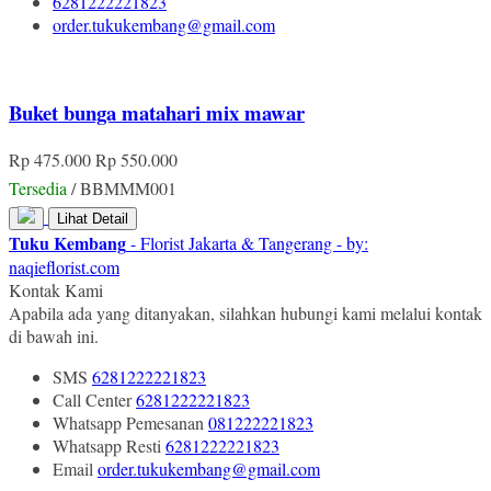
6281222221823
order.tukukembang@gmail.com
Buket bunga matahari mix mawar
Rp 475.000
Rp 550.000
Tersedia
/ BBMMM001
Lihat Detail
Tuku Kembang
- Florist Jakarta & Tangerang - by:
naqieflorist.com
Kontak Kami
Apabila ada yang ditanyakan, silahkan hubungi kami melalui kontak
di bawah ini.
SMS
6281222221823
Call Center
6281222221823
Whatsapp
Pemesanan
081222221823
Whatsapp
Resti
6281222221823
Email
order.tukukembang@gmail.com