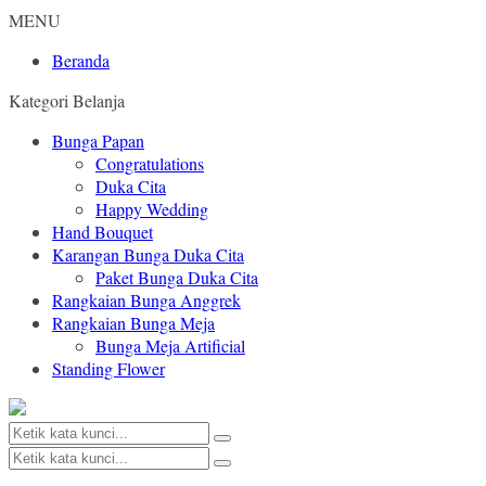
MENU
Beranda
Kategori Belanja
Bunga Papan
Congratulations
Duka Cita
Happy Wedding
Hand Bouquet
Karangan Bunga Duka Cita
Paket Bunga Duka Cita
Rangkaian Bunga Anggrek
Rangkaian Bunga Meja
Bunga Meja Artificial
Standing Flower