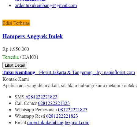
order.tukukembang@gmail.com
Edisi Terbatas
Hampers Anggrek Imlek
Rp 1.950.000
Tersedia
/ HAI001
Lihat Detail
Tuku Kembang
- Florist Jakarta & Tangerang - by: naqieflorist.com
Kontak Kami
Apabila ada yang ditanyakan, silahkan hubungi kami melalui kontak d
SMS
6281222221823
Call Center
6281222221823
Whatsapp
Pemesanan
081222221823
Whatsapp
Resti
6281222221823
Email
order.tukukembang@gmail.com