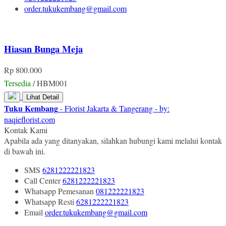
order.tukukembang@gmail.com
Hiasan Bunga Meja
Rp 800.000
Tersedia
/ HBM001
Lihat Detail
Tuku Kembang
- Florist Jakarta & Tangerang - by:
naqieflorist.com
Kontak Kami
Apabila ada yang ditanyakan, silahkan hubungi kami melalui kontak
di bawah ini.
SMS
6281222221823
Call Center
6281222221823
Whatsapp
Pemesanan
081222221823
Whatsapp
Resti
6281222221823
Email
order.tukukembang@gmail.com