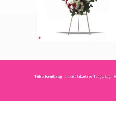
Tuku Kembang
- Florist Jakarta & Tangerang - b