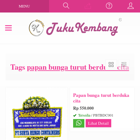
MENU
Tags
papan bunga turut berduka cita
Papan bunga turut berduka
cita
Rp 550.000
Tersedia
/ PBTBDC001
Lihat Detail