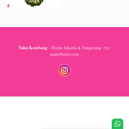
Tuku Kembang
- Florist Jakarta & Tangerang - by:
naqieflorist.com