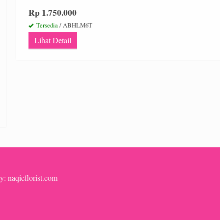
Rp 1.750.000
Tersedia
/ ABHLM6T
Lihat Detail
y: naqieflorist.com