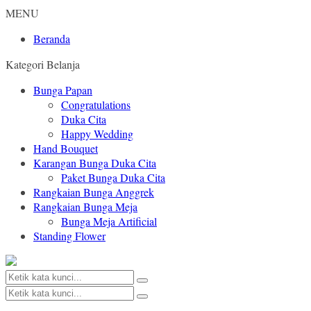
MENU
Beranda
Kategori Belanja
Bunga Papan
Congratulations
Duka Cita
Happy Wedding
Hand Bouquet
Karangan Bunga Duka Cita
Paket Bunga Duka Cita
Rangkaian Bunga Anggrek
Rangkaian Bunga Meja
Bunga Meja Artificial
Standing Flower