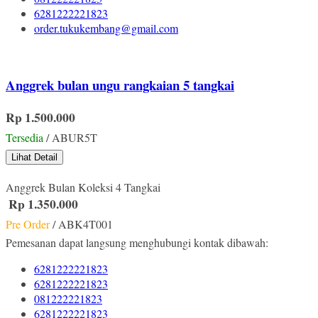
6281222221823
order.tukukembang@gmail.com
Anggrek bulan ungu rangkaian 5 tangkai
Rp 1.500.000
Tersedia
/ ABUR5T
Lihat Detail
Anggrek Bulan Koleksi 4 Tangkai
Rp 1.350.000
Pre Order
/ ABK4T001
Pemesanan dapat langsung menghubungi kontak dibawah:
6281222221823
6281222221823
081222221823
6281222221823