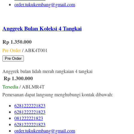
order.tukukembang@gmail.com
Anggrek Bulan Koleksi 4 Tangkai
Rp 1.350.000
Pre Order
/ ABK4T001
Pre Order
Anggrek bulan lidah merah rangkaian 4 tangkai
Rp 1.300.000
Tersedia
/ ABLMR4T
Pemesanan dapat langsung menghubungi kontak dibawah:
6281222221823
6281222221823
081222221823
6281222221823
order.tukukembang@gmail.com