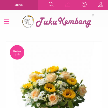
MENU
Diskon
8%