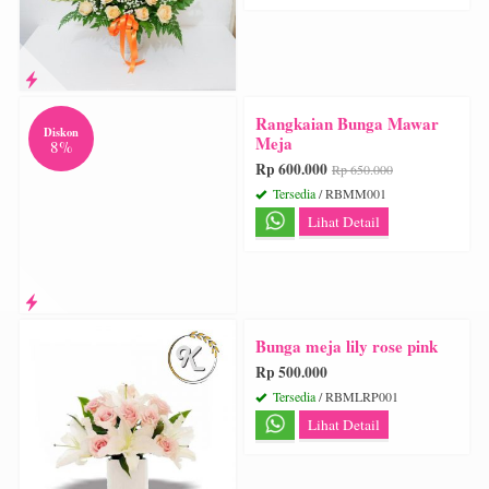
Rangkaian Bunga Mawar
Diskon
Meja
8%
Rp 600.000
Rp 650.000
Tersedia
/ RBMM001
Lihat Detail
Bunga meja lily rose pink
Rp 500.000
Tersedia
/ RBMLRP001
Lihat Detail