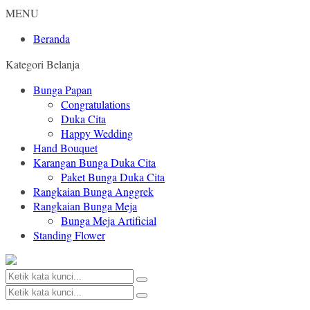
MENU
Beranda
Kategori Belanja
Bunga Papan
Congratulations
Duka Cita
Happy Wedding
Hand Bouquet
Karangan Bunga Duka Cita
Paket Bunga Duka Cita
Rangkaian Bunga Anggrek
Rangkaian Bunga Meja
Bunga Meja Artificial
Standing Flower