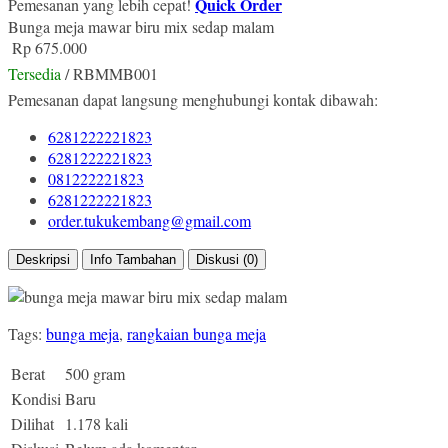
Quick Order
Pemesanan yang lebih cepat!
Bunga meja mawar biru mix sedap malam
Rp 675.000
Tersedia
/ RBMMB001
Pemesanan dapat langsung menghubungi kontak dibawah:
6281222221823
6281222221823
081222221823
6281222221823
order.tukukembang@gmail.com
Deskripsi
Info Tambahan
Diskusi (0)
Tags:
bunga meja
,
rangkaian bunga meja
Berat
500 gram
Kondisi
Baru
Dilihat
1.178 kali