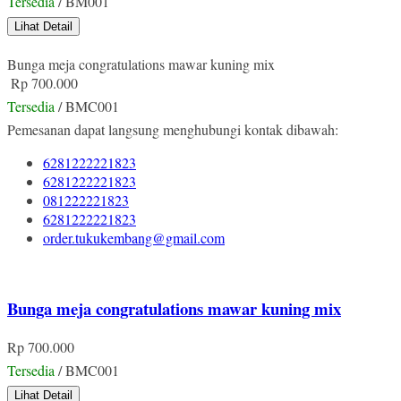
Tersedia
/ BM001
Lihat Detail
Bunga meja congratulations mawar kuning mix
Rp 700.000
Tersedia
/ BMC001
Pemesanan dapat langsung menghubungi kontak dibawah:
6281222221823
6281222221823
081222221823
6281222221823
order.tukukembang@gmail.com
Bunga meja congratulations mawar kuning mix
Rp 700.000
Tersedia
/ BMC001
Lihat Detail