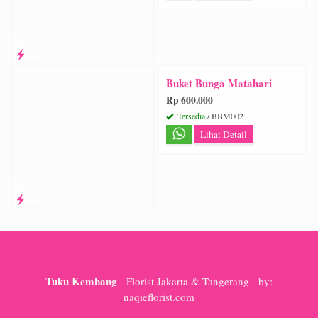
Buket Bunga Matahari
Rp 600.000
Tersedia
/ BBM002
Lihat Detail
Tuku Kembang
- Florist Jakarta & Tangerang - by:
naqieflorist.com