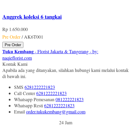
Anggrek koleksi 6 tangkai
Rp 1.650.000
Pre Order
/ AK6T001
Pre Order
Tuku Kembang
- Florist Jakarta & Tangerang - by:
naqieflorist.com
Kontak Kami
Apabila ada yang ditanyakan, silahkan hubungi kami melalui kontak
di bawah ini.
SMS
6281222221823
Call Center
6281222221823
Whatsapp
Pemesanan
081222221823
Whatsapp
Resti
6281222221823
Email
order.tukukembang@gmail.com
24 Jam