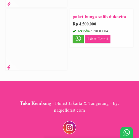
paket bunga salib dukacita
Rp 4.500.000
Tersedia
/ PBDC004
Lihat Detail
Tuku Kembang
- Florist Jakarta & Tangerang - by:
naqieflorist.com