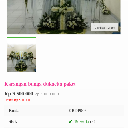
activate zoom
Karangan bunga dukacita paket
Rp 3.500.000
Rp 4.000.000
Hemat Rp 500.000
Kode
KBDP003
Stok
Tersedia
(8)