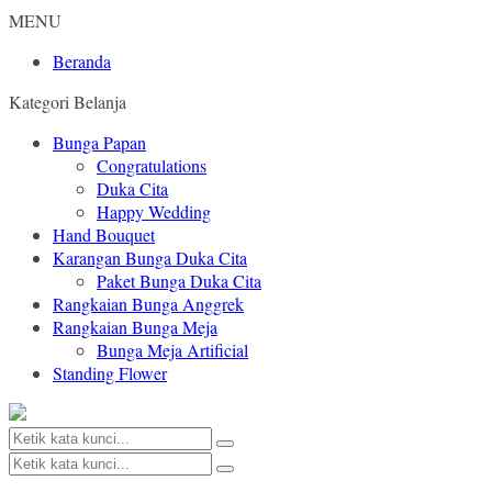
MENU
Beranda
Kategori Belanja
Bunga Papan
Congratulations
Duka Cita
Happy Wedding
Hand Bouquet
Karangan Bunga Duka Cita
Paket Bunga Duka Cita
Rangkaian Bunga Anggrek
Rangkaian Bunga Meja
Bunga Meja Artificial
Standing Flower