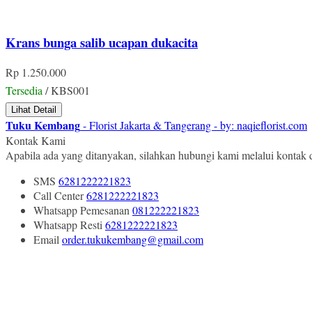
Krans bunga salib ucapan dukacita
Rp 1.250.000
Tersedia
/ KBS001
Lihat Detail
Tuku Kembang
- Florist Jakarta & Tangerang - by: naqieflorist.com
Kontak Kami
Apabila ada yang ditanyakan, silahkan hubungi kami melalui kontak d
SMS
6281222221823
Call Center
6281222221823
Whatsapp
Pemesanan
081222221823
Whatsapp
Resti
6281222221823
Email
order.tukukembang@gmail.com