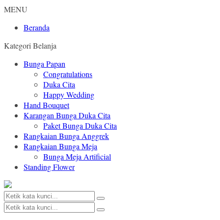
MENU
Beranda
Kategori Belanja
Bunga Papan
Congratulations
Duka Cita
Happy Wedding
Hand Bouquet
Karangan Bunga Duka Cita
Paket Bunga Duka Cita
Rangkaian Bunga Anggrek
Rangkaian Bunga Meja
Bunga Meja Artificial
Standing Flower