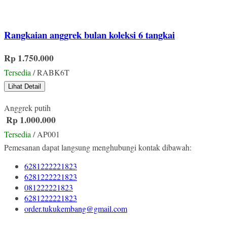
Rangkaian anggrek bulan koleksi 6 tangkai
Rp 1.750.000
Tersedia
/ RABK6T
Lihat Detail
Anggrek putih
Rp 1.000.000
Tersedia
/ AP001
Pemesanan dapat langsung menghubungi kontak dibawah:
6281222221823
6281222221823
081222221823
6281222221823
order.tukukembang@gmail.com