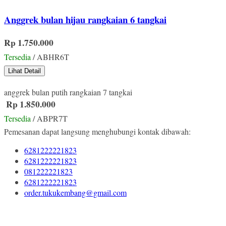
Anggrek bulan hijau rangkaian 6 tangkai
Rp 1.750.000
Tersedia
/ ABHR6T
Lihat Detail
anggrek bulan putih rangkaian 7 tangkai
Rp 1.850.000
Tersedia
/ ABPR7T
Pemesanan dapat langsung menghubungi kontak dibawah:
6281222221823
6281222221823
081222221823
6281222221823
order.tukukembang@gmail.com