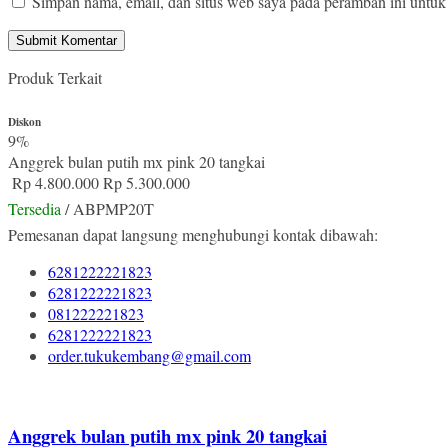
Simpan nama, email, dan situs web saya pada peramban ini untuk
Produk Terkait
Diskon
9%
Anggrek bulan putih mx pink 20 tangkai
Rp 4.800.000
Rp 5.300.000
Tersedia
/ ABPMP20T
Pemesanan dapat langsung menghubungi kontak dibawah:
6281222221823
6281222221823
081222221823
6281222221823
order.tukukembang@gmail.com
Anggrek bulan putih mx pink 20 tangkai