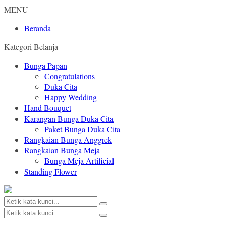
MENU
Beranda
Kategori Belanja
Bunga Papan
Congratulations
Duka Cita
Happy Wedding
Hand Bouquet
Karangan Bunga Duka Cita
Paket Bunga Duka Cita
Rangkaian Bunga Anggrek
Rangkaian Bunga Meja
Bunga Meja Artificial
Standing Flower