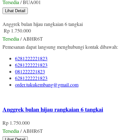
Tersedia
/ BUA001
Lihat Detail
Anggrek bulan hijau rangkaian 6 tangkai
Rp 1.750.000
Tersedia
/ ABHR6T
Pemesanan dapat langsung menghubungi kontak dibawah:
6281222221823
6281222221823
081222221823
6281222221823
order.tukukembang@gmail.com
Anggrek bulan hijau rangkaian 6 tangkai
Rp 1.750.000
Tersedia
/ ABHR6T
Lihat Detail