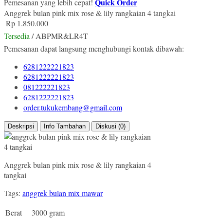
Quick Order
Pemesanan yang lebih cepat!
Anggrek bulan pink mix rose & lily rangkaian 4 tangkai
Rp 1.850.000
Tersedia
/ ABPMR&LR4T
Pemesanan dapat langsung menghubungi kontak dibawah:
6281222221823
6281222221823
081222221823
6281222221823
order.tukukembang@gmail.com
Deskripsi
Info Tambahan
Diskusi (0)
Anggrek bulan pink mix rose & lily rangkaian 4
tangkai
Tags:
anggrek bulan mix mawar
Berat
3000 gram