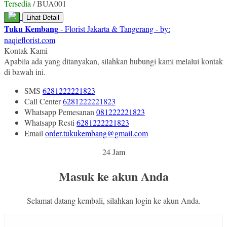
Tersedia
/ BUA001
Lihat Detail
Tuku Kembang
- Florist Jakarta & Tangerang - by:
naqieflorist.com
Kontak Kami
Apabila ada yang ditanyakan, silahkan hubungi kami melalui kontak
di bawah ini.
SMS
6281222221823
Call Center
6281222221823
Whatsapp
Pemesanan
081222221823
Whatsapp
Resti
6281222221823
Email
order.tukukembang@gmail.com
24 Jam
Masuk ke akun Anda
Selamat datang kembali, silahkan login ke akun Anda.