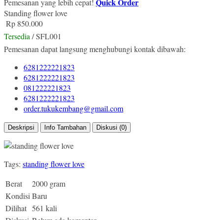
Quick Order
Pemesanan yang lebih cepat!
Standing flower love
Rp 850.000
Tersedia
/ SFL001
Pemesanan dapat langsung menghubungi kontak dibawah:
6281222221823
6281222221823
081222221823
6281222221823
order.tukukembang@gmail.com
Deskripsi
Info Tambahan
Diskusi (0)
Tags:
standing flower love
Berat
2000 gram
Kondisi
Baru
Dilihat
561 kali