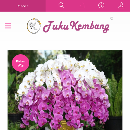
MENU
Diskon
9%