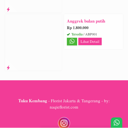
Anggrek bulan putih
Rp 1.800.000
Tersedia
/ ABP001
Lihat Detail
Tuku Kembang
- Florist Jakarta & Tangerang - by:
naqieflorist.com